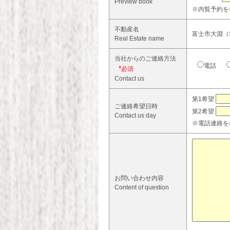
Preview book
※内覧予約を
不動産名
富士市大淵（城
Real Estate name
当社からのご連絡方法
電話
*
Contact us
第1希望
ご連絡希望日時
第2希望
Contact us day
※電話連絡を
お問い合わせ内容
Content of question