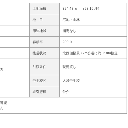
土地面積
324.48 ㎡ （98.15 坪）
地 目
宅地・山林
用途地域
指定なし
容積率
200 ％
接道状況
北西側幅員8.7m公道に約12.8m接道
引渡条件
現況渡し
力
中学校区
大淵中学校
取引態様
仲介
可能
ん