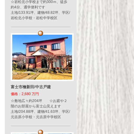
☆岩松北小学校まで約300ｍ、徒歩
約4分、通学便利です
土地/133.91坪、建物/48.82坪、学区/
岩松北小学校・岩松中学校区
富士市檜新田/中古戸建
価格：2,680 万円
☆敷地広々約204坪 ☆お庭や２
階のお部屋から富士山見えます
土地/204.88坪、建物/41.63坪、学区/
元吉原小学校・元吉原中学校区