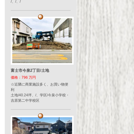
/、/、/
富士市今泉2丁目/土地
価格：796 万円
☆近隣に商業施設多く、お買い物便
利
土地/40.24坪、/、学区/今泉小学校・
吉原第二中学校区