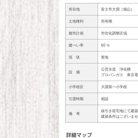
所在地
富士市大淵（城山）
土地権利
所有権
都市計画
市街化調整区域
建ぺい率
60 ％
現 状
更地
公営水道 浄化槽
設 備
プロパンガス 東京電
小学校区
大淵第一小学校
引渡時期
相談
線引き前宅地にて建築
備 考
建築条件はございませ