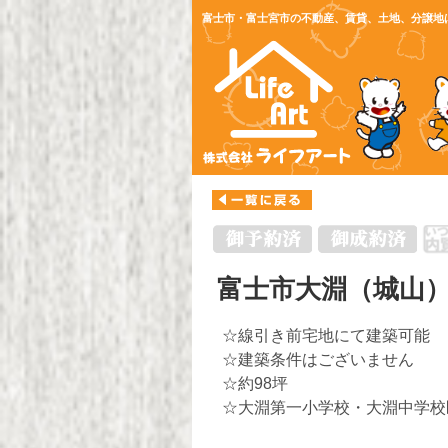
富士市・富士宮市の不動産、賃貸、土地、分譲地
富士市大淵（城山） 
☆線引き前宅地にて建築可能
☆建築条件はございません
☆約98坪
☆大淵第一小学校・大淵中学校