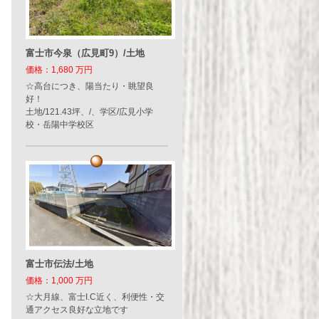
富士市今泉（広見町9）/土地
価格：1,680 万円
☆高台につき、陽当たり・眺望良
好！
土地/121.43坪、/、学区/広見小学
校・岳陽中学校区
富士市伝法/土地
価格：1,000 万円
☆大月線、富士I.C近く、利便性・交
通アクセス良好な立地です