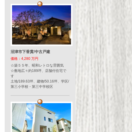
沼津市下香貫/中古戸建
価格：4,280 万円
☆築５５年、昭和レトロな雰囲気
☆敷地広々約189坪、店舗付住宅で
す
土地/189.63坪、建物/50.16坪、学区/
第三小学校・第三中学校区