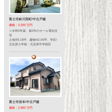
富士市鈴川西町/中古戸建
価格：3,300 万円
☆令和5年築、築2年のオール電化住
宅
土地/56.19坪、建物/42.04坪、学区/
元吉原小学校・元吉原中学校区
富士市岩本/中古戸建
価格：2,980 万円