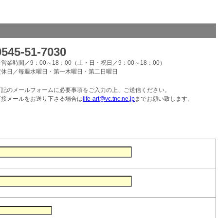
0545-51-7030
営業時間／9：00～18：00（土・日・祝日／9：00～18：00）
定休日／毎週水曜日・第一木曜日・第二日曜日
下記のメールフォームに必要事項をご入力の上、ご送信ください。
直接メールをお送り下さる場合は
life-art@vc.tnc.ne.jp
までお願い致します。