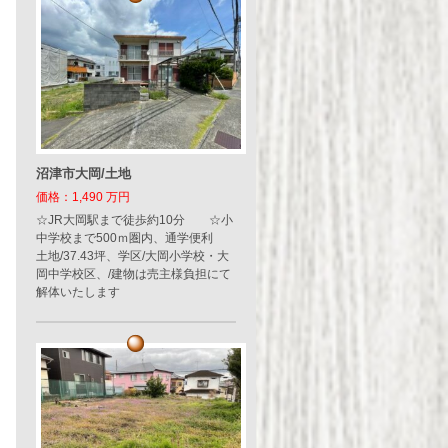
沼津市大岡/土地
価格：1,490 万円
☆JR大岡駅まで徒歩約10分 ☆小
中学校まで500ｍ圏内、通学便利
土地/37.43坪、学区/大岡小学校・大
岡中学校区、/建物は売主様負担にて
解体いたします