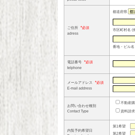
都道府県
*
ご住所
市区町村名 (
adress
番地・ビル名 (
*
電話番号
telphone
*
メールアドレス
E-mail address
不動産購
お問い合わせ種別
Contact Type
資料請求
第1希望
内覧予約希望日
第2希望