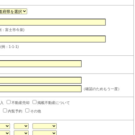
例：富士市今泉)
例：1-1-1)
（確認のためもう一度）
入
不動産売却
掲載不動産について
内覧予約
その他