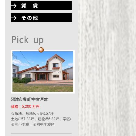
沼津市豊町/中古戸建
価格：5,200 万円
☆角地、敷地広々約157坪
土地/157.28坪、建物/56.22坪、学区/
金岡小学校・金岡中学校区