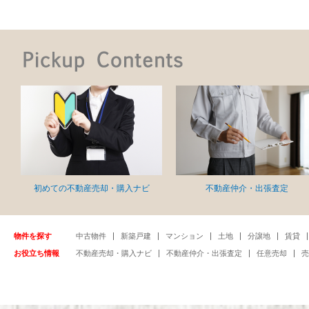
初めての不動産売却・購入ナビ
不動産仲介・出張査定
物件を探す
中古物件
新築戸建
マンション
土地
分譲地
賃貸
お役立ち情報
不動産売却・購入ナビ
不動産仲介・出張査定
任意売却
売