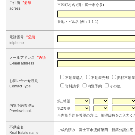
*
ご住所
市区町村名 (例：富士市今泉)
adress
番地・ビル名 (例：1-1-1)
*
電話番号
telphone
*
メールアドレス
E-mail address
不動産購入
不動産売却
掲載不動産
お問い合わせ種別
Contact Type
資料請求
内覧予約
その他
第1希望
内覧予約希望日
第2希望
Preview book
※内覧予約を希望の方は、希望日時をご入力く
不動産名
ご成約済み 富士宮市淀師第四 新築分譲住宅 1
Real Estate name