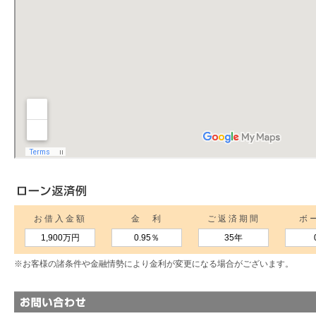
お借入金額
金 利
ご返済期間
ボ
1,900万円
0.95
％
35年
※お客様の諸条件や金融情勢により金利が変更になる場合がございます。