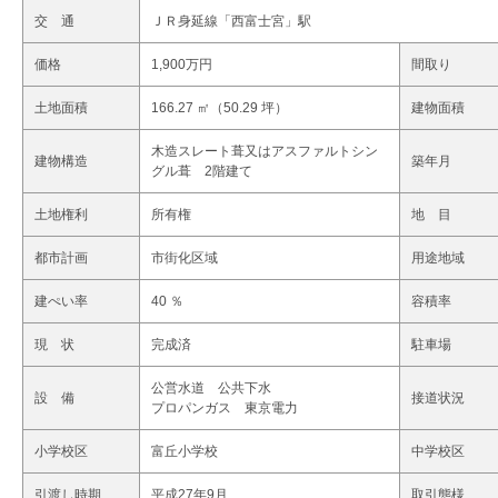
交 通
ＪＲ身延線「西富士宮」駅
価格
1,900万円
間取り
土地面積
166.27 ㎡（50.29 坪）
建物面積
木造スレート葺又はアスファルトシン
建物構造
築年月
グル葺 2階建て
土地権利
所有権
地 目
都市計画
市街化区域
用途地域
建ぺい率
40 ％
容積率
現 状
完成済
駐車場
公営水道 公共下水
設 備
接道状況
プロパンガス 東京電力
小学校区
富丘小学校
中学校区
引渡し時期
平成27年9月
取引態様