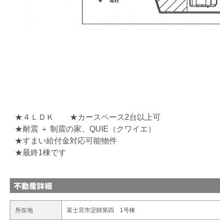
★４ＬＤＫ ★カースペース2台以上可
★耐震 ＋ 制震の家、QUIE（クワイエ）
★すまい給付金対応可能物件
★最終1棟です
所在地
富士宮市淀師第四 1号棟