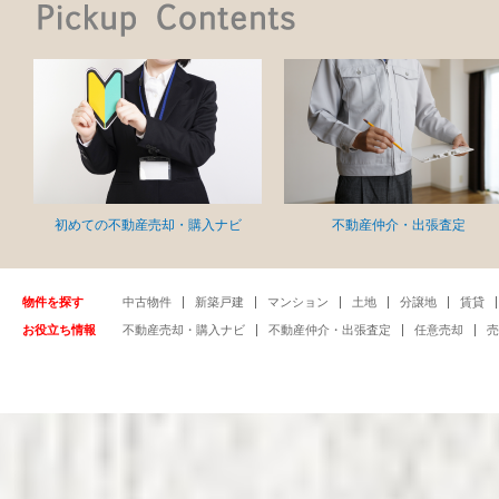
初めての不動産売却・購入ナビ
不動産仲介・出張査定
物件を探す
中古物件
新築戸建
マンション
土地
分譲地
賃貸
お役立ち情報
不動産売却・購入ナビ
不動産仲介・出張査定
任意売却
売