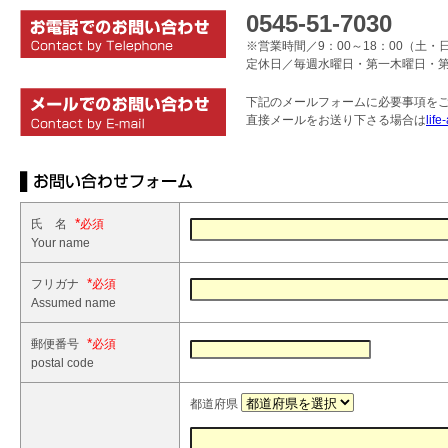
0545-51-7030
※営業時間／9：00～18：00（土・日
定休日／毎週水曜日・第一木曜日・
下記のメールフォームに必要事項を
直接メールをお送り下さる場合は
life
*
氏 名
Your name
*
フリガナ
Assumed name
*
郵便番号
postal code
都道府県