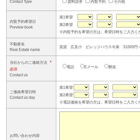
Contact Type
資料請求
内覧予約
その他
第1希望
内覧予約希望日
第2希望
Preview book
※内覧予約を希望の方は、希望日時をご入力く
不動産名
賃貸 広見小 ビレッジハウス今泉 31000円～ 
Real Estate name
*
当社からのご連絡方法
電話
Eメール
郵送
Contact us
第1希望
ご連絡希望日時
第2希望
Contact us day
※電話連絡を希望の方は、希望日時をご入力く
お問い合わせ内容