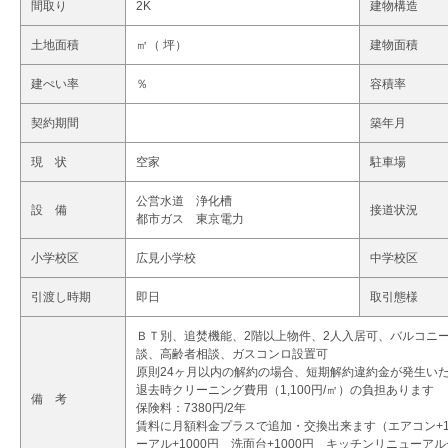
間取り
2K
建物構造
土地面積
㎡（ 坪）
建物面積
建ぺい率
％
容積率
契約期間
築年月
現 状
空家
駐車場
公営水道 浄化槽
設 備
接道状況
都市ガス 東京電力
小学校区
広見小学校
中学校区
引渡し時期
即日
取引態様
ＢＴ別、追焚機能、2階以上物件、2人入居可、バルコニ
談、高齢者相談、ガスコンロ設置可
原則24ヶ月以内の解約の場合、短期解約違約金が発生い
退去時クリーニング費用（1,100円/㎡）の負担あります
備 考
保険料：7380円/2年
賃料に月額料金プラスで追加・交換出来ます（エアコン+10
ーアル+1000円 洗面台+1000円 キッチンリニューアル+2