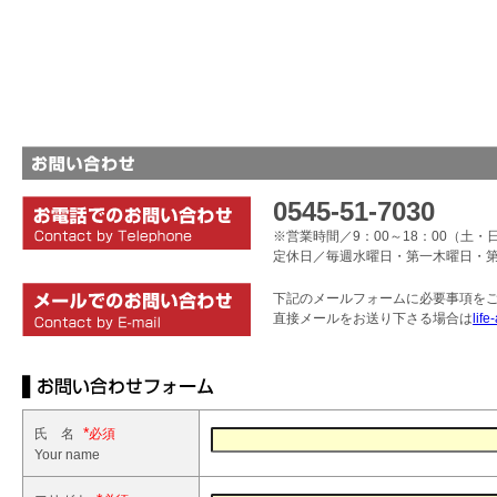
0545-51-7030
※営業時間／9：00～18：00（土・日
定休日／毎週水曜日・第一木曜日・
下記のメールフォームに必要事項を
直接メールをお送り下さる場合は
life
*
氏 名
Your name