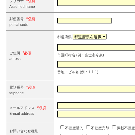
*
フリガナ
Assumed name
*
郵便番号
postal code
都道府県
*
ご住所
市区町村名 (例：富士市今泉)
adress
番地・ビル名 (例：1-1-1)
*
電話番号
telphone
*
メールアドレス
E-mail address
不動産購入
不動産売却
掲載不動産
お問い合わせ種別