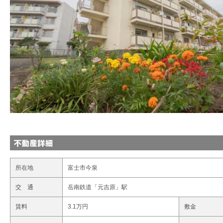
所在地
富士市今泉
交 通
岳南鉄道「元吉原」駅
賃料
3.1万円
敷金