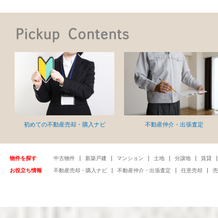
初めての不動産売却・購入ナビ
不動産仲介・出張査定
物件を探す
中古物件
新築戸建
マンション
土地
分譲地
賃貸
お役立ち情報
不動産売却・購入ナビ
不動産仲介・出張査定
任意売却
売