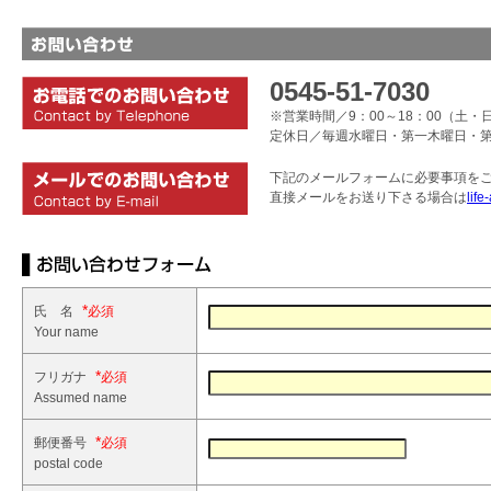
0545-51-7030
※営業時間／9：00～18：00（土・日
定休日／毎週水曜日・第一木曜日・
下記のメールフォームに必要事項を
直接メールをお送り下さる場合は
life
*
氏 名
Your name
*
フリガナ
Assumed name
*
郵便番号
postal code