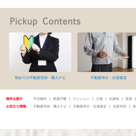
初めての不動産売却・購入ナビ
不動産仲介・出張査定
物件を探す
中古物件
新築戸建
マンション
土地
分譲地
賃貸
お役立ち情報
不動産売却・購入ナビ
不動産仲介・出張査定
任意売却
売