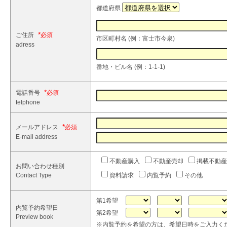
都道府県
*
ご住所
市区町村名 (例：富士市今泉)
adress
番地・ビル名 (例：1-1-1)
*
電話番号
telphone
*
メールアドレス
E-mail address
不動産購入
不動産売却
掲載不動産
お問い合わせ種別
Contact Type
資料請求
内覧予約
その他
第1希望
内覧予約希望日
第2希望
Preview book
※内覧予約を希望の方は、希望日時をご入力く