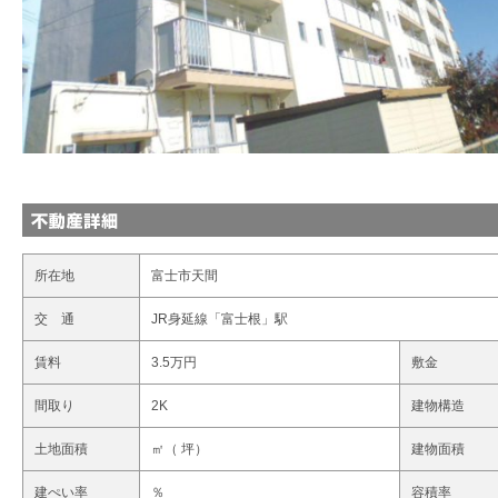
所在地
富士市天間
交 通
JR身延線「富士根」駅
賃料
3.5万円
敷金
間取り
2K
建物構造
土地面積
㎡（ 坪）
建物面積
建ぺい率
％
容積率