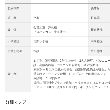
契約期間
築年月
現 状
空家
駐車場
公営水道 浄化槽
設 備
接道状況
プロパンガス 東京電力
小学校区
天間小学校
中学校区
引渡し時期
相談
取引態様
ＢＴ別、追焚機能、2階以上物件、2人入居可、バルコニ
談、高齢者相談、ガスコンロ設置可、独立洗面台
原則24ヶ月以内の解約の場合、短期解約違約金が発生い
備 考
退去時クリーニング費用（1,100円/㎡）の負担あります
保険料：7380円/2年
賃料に月額料金プラスで追加・交換出来ます（エアコン+10
ーアル+1000円 洗面台+1000円 キッチンリニューアル+2