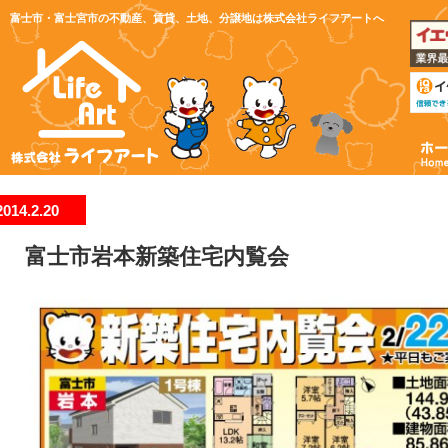
富士市・富士宮市の不動産、賃貸、土地、分譲地は株式会社ライフアートへ
2014.2.20
富士市岩本新築住宅内覧会