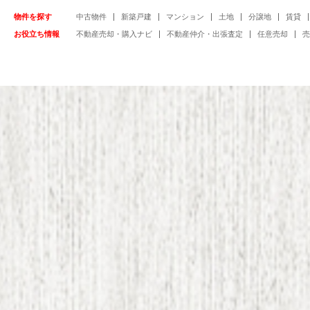
物件を探す
中古物件
新築戸建
マンション
土地
分譲地
賃貸
お役立ち情報
不動産売却・購入ナビ
不動産仲介・出張査定
任意売却
売