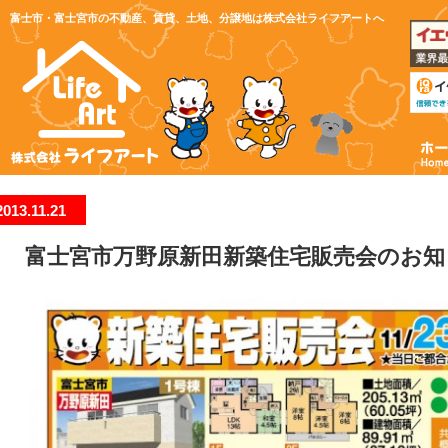
富士市・富士宮市の不動産、賃貸、土地、分譲地は株式会社ライフアートへ
2013.11.21
富士宮市万野原新田新築住宅販売会のお知