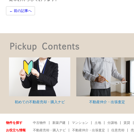
←
前の記事へ
初めての不動産売却・購入ナビ
不動産仲介・出張査定
物件を探す
中古物件
新築戸建
マンション
土地
分譲地
賃貸
お役立ち情報
不動産売却・購入ナビ
不動産仲介・出張査定
任意売却
売