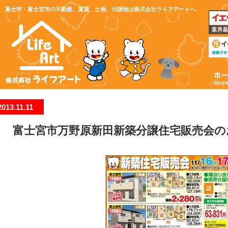
富士市・富士宮市の不動産、賃貸、土地、分譲地は株式会社ライフアートへ
2013.11.11
富士宮市万野原新田新築分譲住宅販売会の