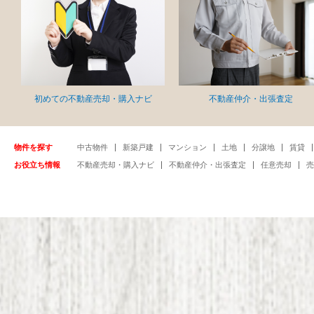
初めての不動産売却・購入ナビ
不動産仲介・出張査定
物件を探す
中古物件
新築戸建
マンション
土地
分譲地
賃貸
お役立ち情報
不動産売却・購入ナビ
不動産仲介・出張査定
任意売却
売