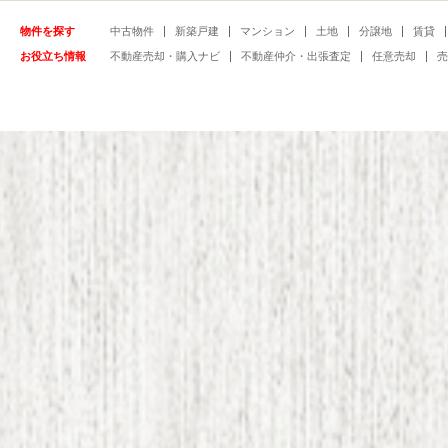
物件を探す
中古物件
新築戸建
マンション
土地
分譲地
賃貸
お役立ち情報
不動産売却・購入ナビ
不動産仲介・出張査定
任意売却
売