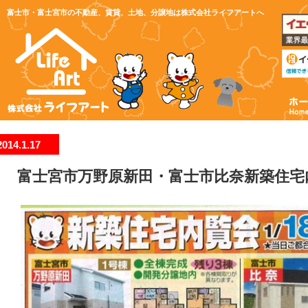
富士市・富士宮市の不動産、賃貸、土地、分譲地は株式会社ライフアートへ
2014.1.17
富士宮市万野原新田・富士市比奈新築住宅