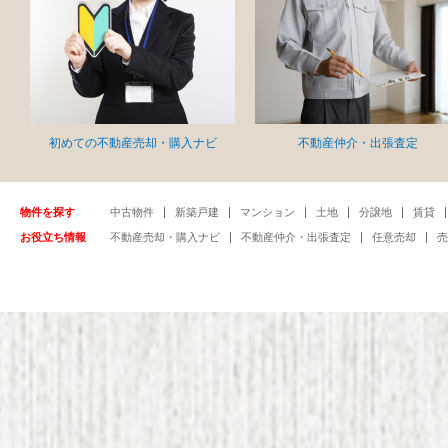
初めての不動産売却・購入ナビ
不動産仲介・出張査定
物件を探す
中古物件
新築戸建
マンション
土地
分譲地
賃貸
お役立ち情報
不動産売却・購入ナビ
不動産仲介・出張査定
任意売却
売