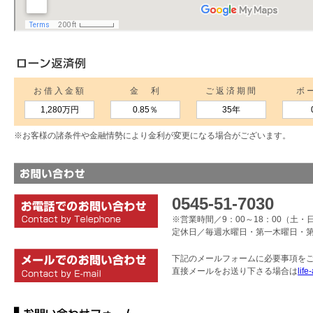
お借入金額
金 利
ご返済期間
ボ
1,280万円
0.85
％
35年
※お客様の諸条件や金融情勢により金利が変更になる場合がございます。
0545-51-7030
※営業時間／9：00～18：00（土・日
定休日／毎週水曜日・第一木曜日・
下記のメールフォームに必要事項を
直接メールをお送り下さる場合は
life