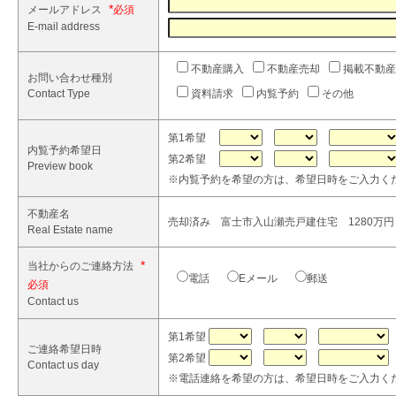
*
メールアドレス
E-mail address
不動産購入
不動産売却
掲載不動産
お問い合わせ種別
Contact Type
資料請求
内覧予約
その他
第1希望
内覧予約希望日
第2希望
Preview book
※内覧予約を希望の方は、希望日時をご入力く
不動産名
売却済み 富士市入山瀬売戸建住宅 1280万円 
Real Estate name
*
当社からのご連絡方法
電話
Eメール
郵送
Contact us
第1希望
ご連絡希望日時
第2希望
Contact us day
※電話連絡を希望の方は、希望日時をご入力く