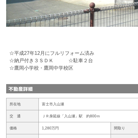
☆平成27年12月にフルリフォーム済み
☆納戸付き３ＳＤＫ ☆駐車２台
☆鷹岡小学校・鷹岡中学校区
所在地
富士市入山瀬
交 通
ＪＲ身延線「入山瀬」駅 約800ｍ
価格
1,280万円
間取り