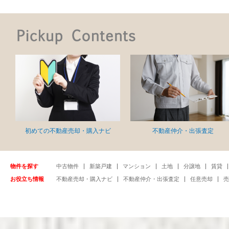
初めての不動産売却・購入ナビ
不動産仲介・出張査定
物件を探す
中古物件
新築戸建
マンション
土地
分譲地
賃貸
お役立ち情報
不動産売却・購入ナビ
不動産仲介・出張査定
任意売却
売