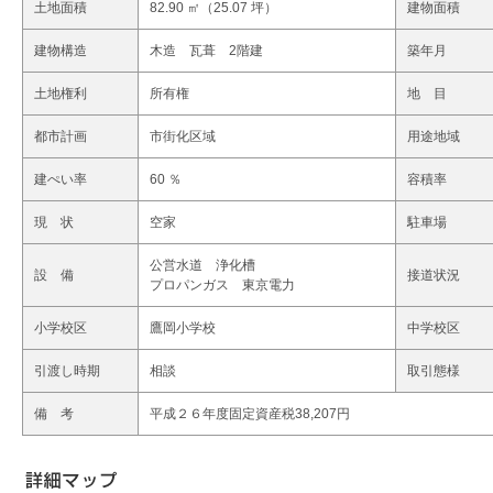
土地面積
82.90 ㎡（25.07 坪）
建物面積
建物構造
木造 瓦葺 2階建
築年月
土地権利
所有権
地 目
都市計画
市街化区域
用途地域
建ぺい率
60 ％
容積率
現 状
空家
駐車場
公営水道 浄化槽
設 備
接道状況
プロパンガス 東京電力
小学校区
鷹岡小学校
中学校区
引渡し時期
相談
取引態様
備 考
平成２６年度固定資産税38,207円