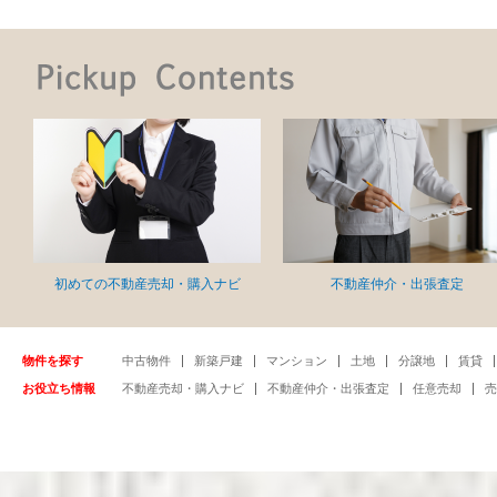
初めての不動産売却・購入ナビ
不動産仲介・出張査定
物件を探す
中古物件
新築戸建
マンション
土地
分譲地
賃貸
お役立ち情報
不動産売却・購入ナビ
不動産仲介・出張査定
任意売却
売