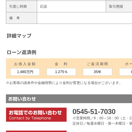
引渡し時期
応談
取引態様
備 考
お借入金額
金 利
ご返済期間
ボ
1,480万円
1.275
％
35年
※お客様の諸条件や金融情勢により金利が変更になる場合がございます。
0545-51-7030
※営業時間／9：00～18：00（土・日
定休日／毎週水曜日・第一木曜日・