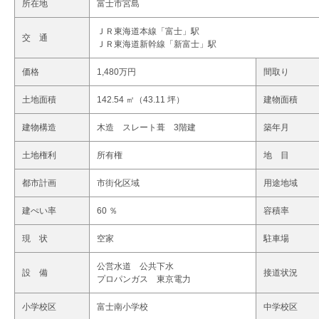
所在地
富士市宮島
ＪＲ東海道本線「富士」駅
交 通
ＪＲ東海道新幹線「新富士」駅
価格
1,480万円
間取り
土地面積
142.54 ㎡（43.11 坪）
建物面積
建物構造
木造 スレート葺 3階建
築年月
土地権利
所有権
地 目
都市計画
市街化区域
用途地域
建ぺい率
60 ％
容積率
現 状
空家
駐車場
公営水道 公共下水
設 備
接道状況
プロパンガス 東京電力
小学校区
富士南小学校
中学校区