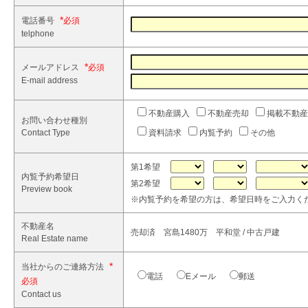
*
電話番号
telphone
*
メールアドレス
E-mail address
不動産購入
不動産売却
掲載不動産
お問い合わせ種別
Contact Type
資料請求
内覧予約
その他
第1希望
内覧予約希望日
第2希望
Preview book
※内覧予約を希望の方は、希望日時をご入力く
不動産名
売却済 宮島1480万 平和堂 / 中古戸建
Real Estate name
*
当社からのご連絡方法
電話
Eメール
郵送
Contact us