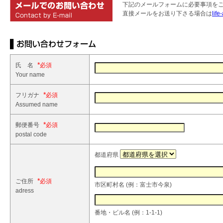
下記のメールフォームに必要事項を
直接メールをお送り下さる場合は
life
*
氏 名
Your name
*
フリガナ
Assumed name
*
郵便番号
postal code
都道府県
*
ご住所
市区町村名 (例：富士市今泉)
adress
番地・ビル名 (例：1-1-1)