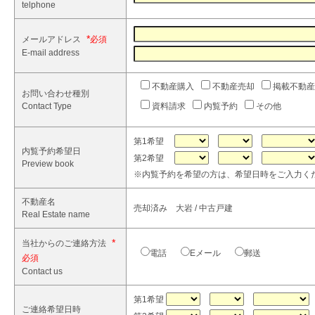
telphone
*
メールアドレス
E-mail address
不動産購入
不動産売却
掲載不動産
お問い合わせ種別
Contact Type
資料請求
内覧予約
その他
第1希望
内覧予約希望日
第2希望
Preview book
※内覧予約を希望の方は、希望日時をご入力く
不動産名
売却済み 大岩 / 中古戸建
Real Estate name
*
当社からのご連絡方法
電話
Eメール
郵送
Contact us
第1希望
ご連絡希望日時