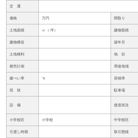
交 通
価格
万円
間取り
土地面積
㎡（ 坪）
建物面積
建物構造
築年月
土地権利
地 目
都市計画
用途地域
建ぺい率
％
容積率
現 状
駐車場
設 備
接道状況
小学校区
小学校
中学校区
引渡し時期
取引態様