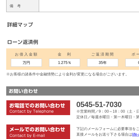
備 考
お借入金額
金 利
ご返済期間
ボ
万円
1.275
％
35年
※お客様の諸条件や金融情勢により金利が変更になる場合がございます。
0545-51-7030
※営業時間／9：00～18：00（土・日
定休日／毎週水曜日・第一木曜日・
下記のメールフォームに必要事項を
直接メールをお送り下さる場合は
life