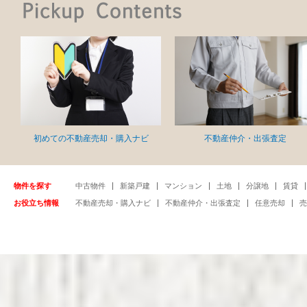
初めての不動産売却・購入ナビ
不動産仲介・出張査定
物件を探す
中古物件
新築戸建
マンション
土地
分譲地
賃貸
お役立ち情報
不動産売却・購入ナビ
不動産仲介・出張査定
任意売却
売