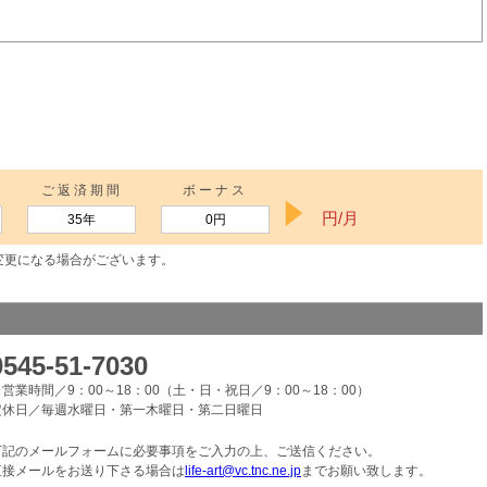
ご返済期間
ボーナス
円/月
35年
0円
変更になる場合がございます。
0545-51-7030
営業時間／9：00～18：00（土・日・祝日／9：00～18：00）
定休日／毎週水曜日・第一木曜日・第二日曜日
下記のメールフォームに必要事項をご入力の上、ご送信ください。
直接メールをお送り下さる場合は
life-art@vc.tnc.ne.jp
までお願い致します。