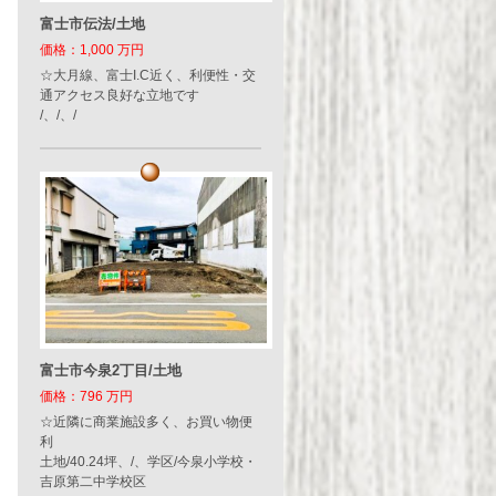
富士市伝法/土地
価格：1,000 万円
☆大月線、富士I.C近く、利便性・交
通アクセス良好な立地です
/、/、/
富士市今泉2丁目/土地
価格：796 万円
☆近隣に商業施設多く、お買い物便
利
土地/40.24坪、/、学区/今泉小学校・
吉原第二中学校区