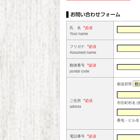
*
氏 名
Your name
*
フリガナ
Assumed name
*
郵便番号
postal code
都道府県
*
ご住所
市区町村名 (
adress
番地・ビル名 (
*
電話番号