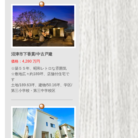
沼津市下香貫/中古戸建
価格：4,280 万円
☆築５５年、昭和レトロな雰囲気
☆敷地広々約189坪、店舗付住宅で
す
土地/189.63坪、建物/50.16坪、学区/
第三小学校・第三中学校区