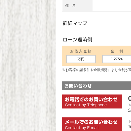
備 考
お借入金額
金 利
万円
1.275
％
※お客様の諸条件や金融情勢により金利が
※