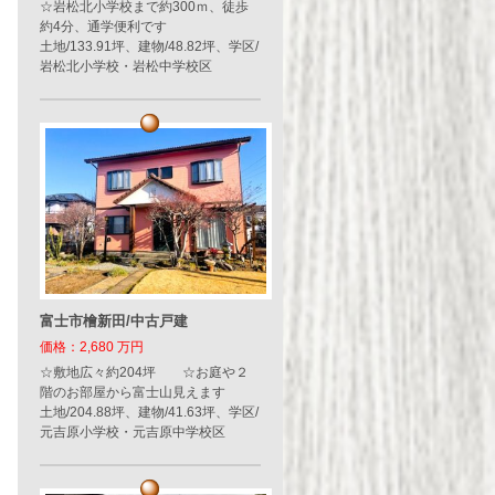
☆岩松北小学校まで約300ｍ、徒歩
約4分、通学便利です
土地/133.91坪、建物/48.82坪、学区/
岩松北小学校・岩松中学校区
富士市檜新田/中古戸建
価格：2,680 万円
☆敷地広々約204坪 ☆お庭や２
階のお部屋から富士山見えます
土地/204.88坪、建物/41.63坪、学区/
元吉原小学校・元吉原中学校区