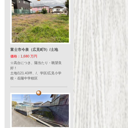
富士市今泉（広見町9）/土地
価格：1,680 万円
☆高台につき、陽当たり・眺望良
好！
土地/121.43坪、/、学区/広見小学
校・岳陽中学校区