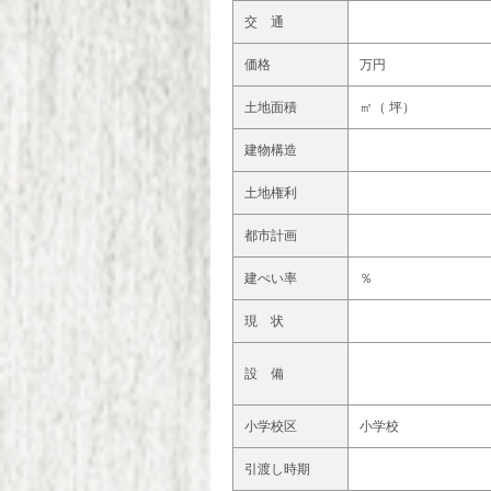
交 通
価格
万円
土地面積
㎡（ 坪）
建物構造
土地権利
都市計画
建ぺい率
％
現 状
設 備
小学校区
小学校
引渡し時期