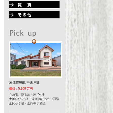
沼津市豊町/中古戸建
価格：5,200 万円
☆角地、敷地広々約157坪
土地/157.28坪、建物/56.22坪、学区/
金岡小学校・金岡中学校区