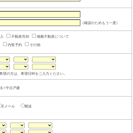
（確認のためもう一度）
入
不動産売却
掲載不動産について
内覧予約
その他
希望の方は、希望日時をご入力ください。
 / 中古戸建
Eメール
郵送