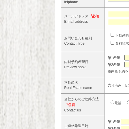
telphone
*
メールアドレス
E-mail address
不動産購
お問い合わせ種別
Contact Type
資料請求
第1希望
内覧予約希望日
第2希望
Preview book
※内覧予約を
不動産名
売却済み 伝法
Real Estate name
当社からのご連絡方法
電話
*
Contact us
第1希望
ご連絡希望日時
第2希望