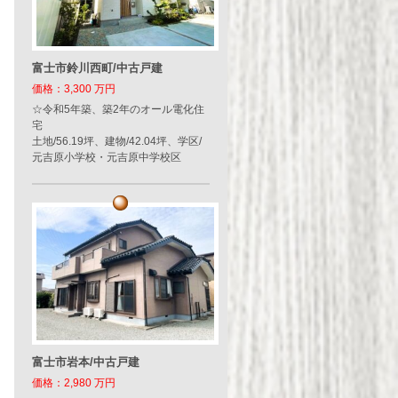
富士市鈴川西町/中古戸建
価格：3,300 万円
☆令和5年築、築2年のオール電化住
宅
土地/56.19坪、建物/42.04坪、学区/
元吉原小学校・元吉原中学校区
富士市岩本/中古戸建
価格：2,980 万円