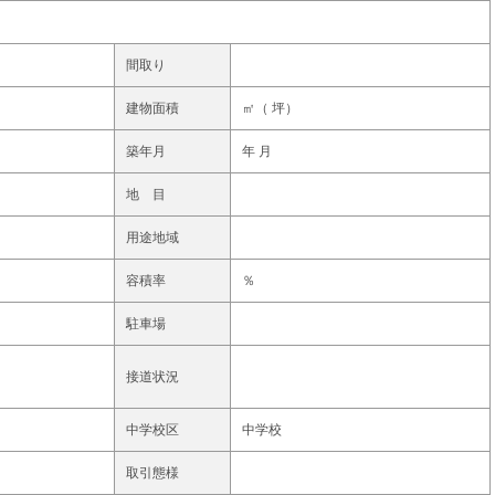
間取り
建物面積
㎡（ 坪）
築年月
年 月
地 目
用途地域
容積率
％
駐車場
接道状況
中学校区
中学校
取引態様