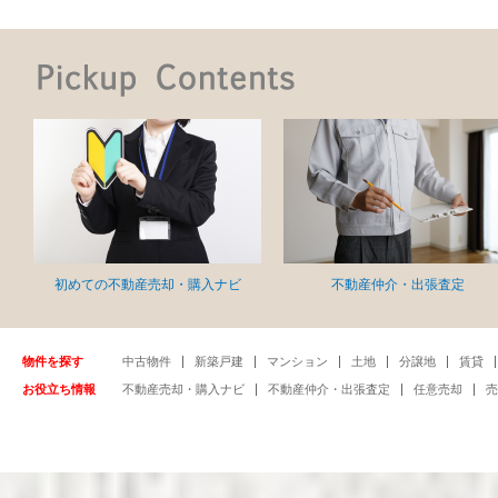
初めての不動産売却・購入ナビ
不動産仲介・出張査定
物件を探す
中古物件
新築戸建
マンション
土地
分譲地
賃貸
お役立ち情報
不動産売却・購入ナビ
不動産仲介・出張査定
任意売却
売