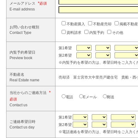
*
メールアドレス
E-mail address
不動産購入
不動産売却
掲載不動産
お問い合わせ種別
Contact Type
資料請求
内覧予約
その他
第1希望
内覧予約希望日
第2希望
Preview book
※内覧予約を希望の方は、希望日時をご入力く
不動産名
売却済 富士宮市大中里売戸建住宅 貴船・西小 
Real Estate name
*
当社からのご連絡方法
電話
Eメール
郵送
Contact us
第1希望
ご連絡希望日時
第2希望
Contact us day
※電話連絡を希望の方は、希望日時をご入力く