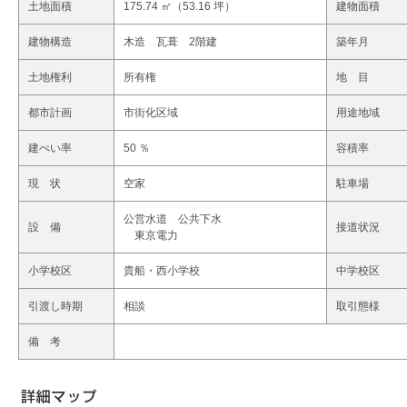
土地面積
175.74 ㎡（53.16 坪）
建物面積
建物構造
木造 瓦葺 2階建
築年月
土地権利
所有権
地 目
都市計画
市街化区域
用途地域
建ぺい率
50 ％
容積率
現 状
空家
駐車場
公営水道 公共下水
設 備
接道状況
東京電力
小学校区
貴船・西小学校
中学校区
引渡し時期
相談
取引態様
備 考