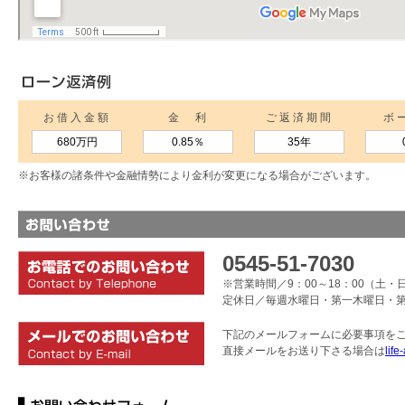
お借入金額
金 利
ご返済期間
ボ
680万円
0.85
％
35年
※お客様の諸条件や金融情勢により金利が変更になる場合がございます。
0545-51-7030
※営業時間／9：00～18：00（土・日
定休日／毎週水曜日・第一木曜日・
下記のメールフォームに必要事項を
直接メールをお送り下さる場合は
life