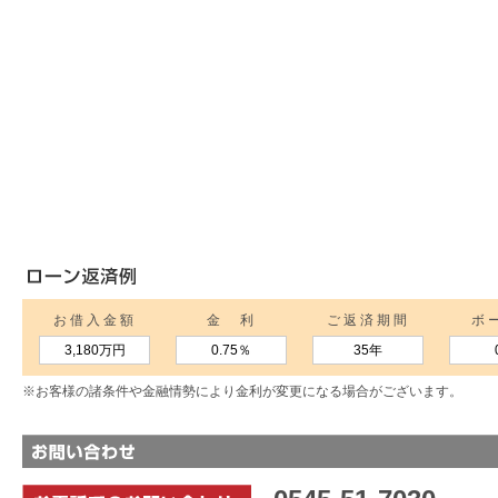
お借入金額
金 利
ご返済期間
ボ
3,180万円
0.75
％
35年
※お客様の諸条件や金融情勢により金利が変更になる場合がございます。