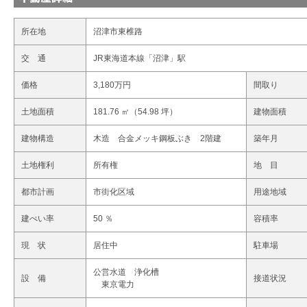
所在地
沼津市東椎路
交 通
JR東海道本線「沼津」駅
価格
3,180万円
間取り
土地面積
181.76 ㎡（54.98 坪）
建物面積
建物構造
木造 合金メッキ鋼板ぶき 2階建
築年月
土地権利
所有権
地 目
都市計画
市街化区域
用途地域
建ぺい率
50 ％
容積率
現 状
居住中
駐車場
公営水道 浄化槽
設 備
接道状況
東京電力