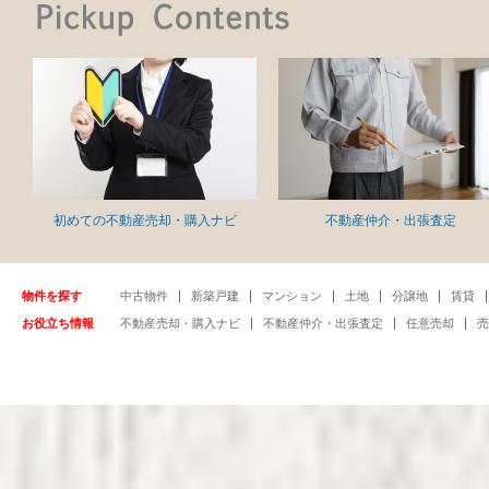
初めての不動産売却・購入ナビ
不動産仲介・出張査定
物件を探す
中古物件
新築戸建
マンション
土地
分譲地
賃貸
お役立ち情報
不動産売却・購入ナビ
不動産仲介・出張査定
任意売却
売