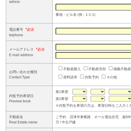
adress
番地・ビル名 (例：1-1-1)
*
電話番号
telphone
*
メールアドレス
E-mail address
不動産購入
不動産売却
掲載不動産
お問い合わせ種別
Contact Type
資料請求
内覧予約
その他
第1希望
内覧予約希望日
第2希望
Preview book
※内覧予約を希望の方は、希望日時をご入力く
不動産名
ご予約 沼津市東椎路 オール電化住宅 築8年 値
Real Estate name
万 / 中古戸建