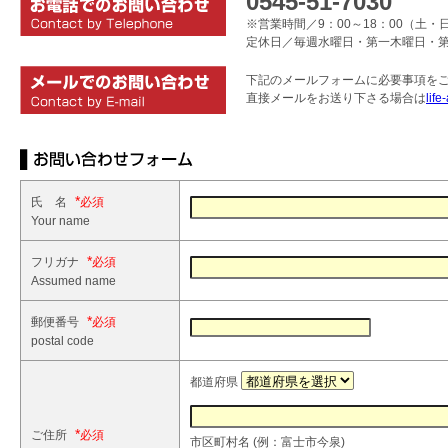
0545-51-7030
※営業時間／9：00～18：00（土・日
定休日／毎週水曜日・第一木曜日・
下記のメールフォームに必要事項を
直接メールをお送り下さる場合は
life
*
氏 名
Your name
*
フリガナ
Assumed name
*
郵便番号
postal code
都道府県
*
ご住所
市区町村名 (例：富士市今泉)