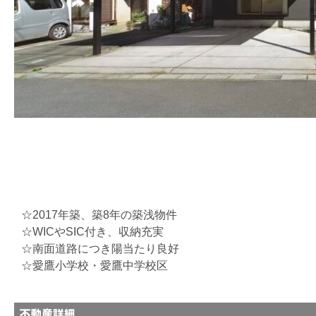
☆2017年築、築8年の築浅物件
☆WICやSIC付き、収納充実
☆南面道路につき陽当たり良好
☆愛鷹小学校・愛鷹中学校区